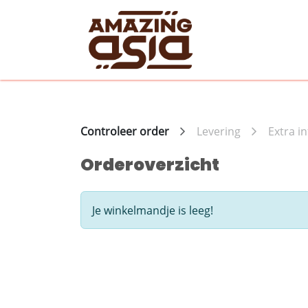
Overslaan naar inhoud
EAT
SHOP
EXP
Controleer order
Levering
Extra in
Orderoverzicht
Je winkelmandje is leeg!