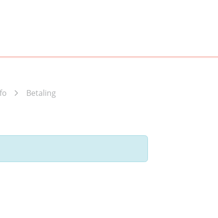
ERIENCE
PLAY
Festivals
Partners
Tickets
fo
Betaling