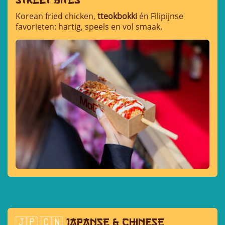
Korean fried chicken,
tteokbokki
én Filipijnse
favorieten: hartig, speels en vol smaak.
🇯🇵 🇨🇳
Japanse & chinese