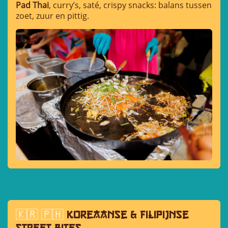
Pad Thai
, curry’s, saté, crispy snacks: balans tussen
zoet, zuur en pittig.
🇰🇷 🇵🇭
Koreaanse & filipijnse
street bites