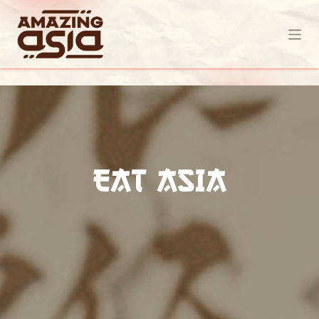
Overslaan naar inhoud
EAT ASIA