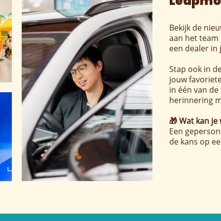
Leapmot
Bekijk de nieu
aan het team e
een dealer in
Stap ook in d
jouw favoriet
in één van de
herinnering m
🎁 Wat kan je
Een gepersona
de kans op ee