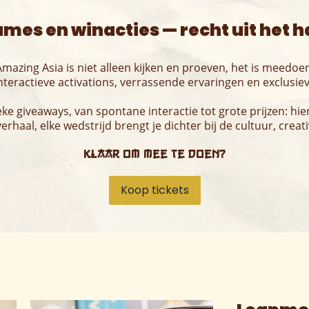
ames en winacties — recht uit het ha
mazing Asia is niet alleen kijken en proeven, het is meedoe
teractieve activations, verrassende ervaringen en exclusieve 
e giveaways, van spontane interactie tot grote prijzen: hier s
verhaal, elke wedstrijd brengt je dichter bij de cultuur, creati
Klaar om mee te doen?
Koop tickets