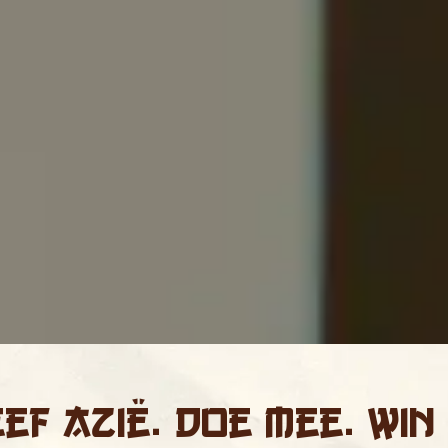
ef Azië. Doe mee. Win