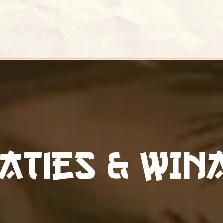
ERIENCE
PLAY
Festivals
Partners
Tickets
atieS & wIn