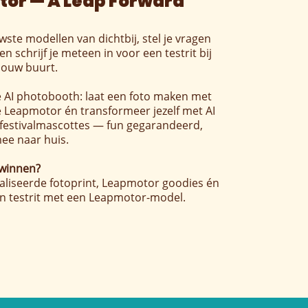
or — A Leap Forward
wste modellen van dichtbij, stel je vragen
n schrijf je meteen in voor een testrit bij
 jouw buurt.
e AI photobooth: laat een foto maken met
e Leapmotor én transformeer jezelf met AI
 festivalmascottes — fun gegarandeerd,
ee naar huis.
 winnen?
liseerde fotoprint, Leapmotor goodies én
n testrit met een Leapmotor-model.