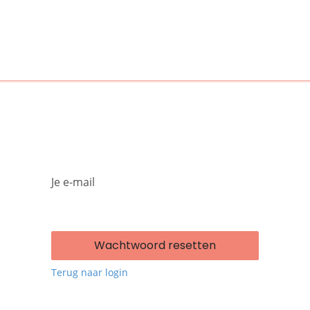
ERIENCE
PLAY
Festivals
Partners
Tickets
Je e-mail
Wachtwoord resetten
Terug naar login